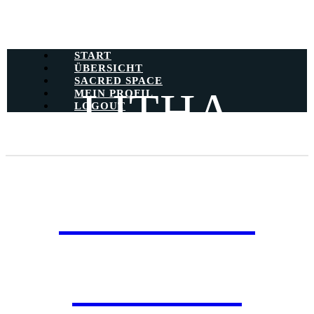
START
ÜBERSICHT
SACRED SPACE
LITHA
MEIN PROFIL
LOGOUT
CEREMONY
SESSION 1