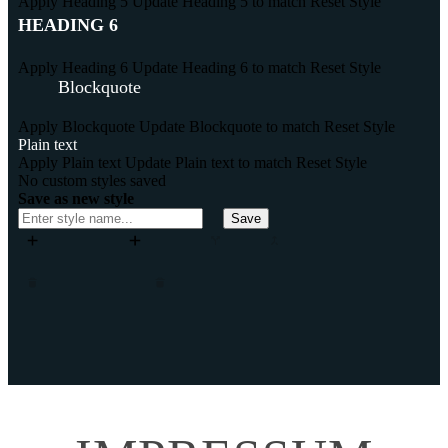
Apply Heading 5
Update Heading 5 to match
Reset Style
HEADING 6
Apply Heading 6
Update Heading 6 to match
Reset Style
Blockquote
Apply Blockquote
Update Blockquote to match
Reset Style
Plain text
Apply Plain text
Update Plain text to match
Reset Style
No custom styles saved
Save as new style
Save
Add column
Add row
Split
Merge
Move column left
Move column right
Remove column
Remove row
Insert column after
Insert column before
Insert row after
Insert row before
Clone column
Clone row
Close