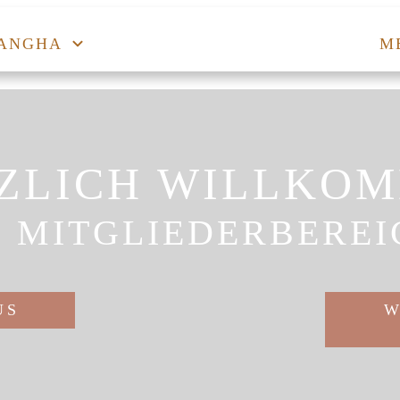
ANGHA
M
ZLICH WILLKO
M MITGLIEDERBEREI
US
W