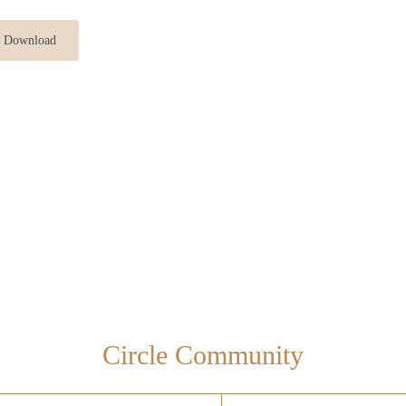
 Download
Ich
I
bin
s
grenzenlos
.
di
Circle Community