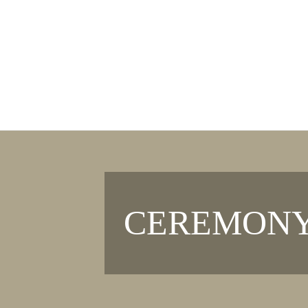
START
CEREMON