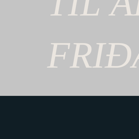
TIL
Á
FRIÐ