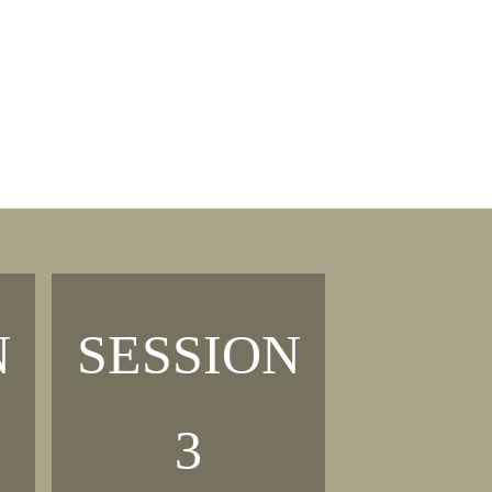
LOGOUT
H
N
SESSION
3