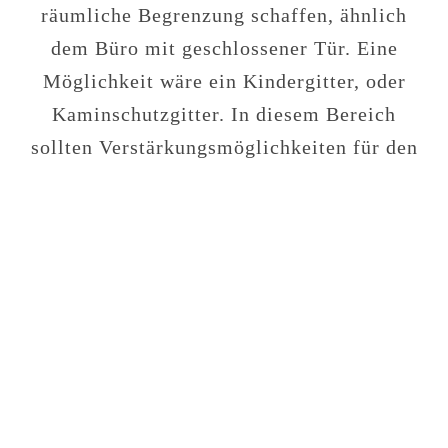
räumliche Begrenzung schaffen, ähnlich
dem Büro mit geschlossener Tür. Eine
Möglichkeit wäre ein Kindergitter, oder
Kaminschutzgitter. In diesem Bereich
sollten Verstärkungsmöglichkeiten für den
Hund zugänglich sein, die nichts mit dir zu
tun haben (sie allein nutzen kann).
•
Ergänzend zur Fütterung am Abend
Melatonin geben, um die Schlafbereitschaft
zu erhöhen. Eventuell auch durch eine
Anpassung der Fütterung möglich.
Dosierung: Bis zu 3x tgl. 3mg pro 20KgKG
(60 Minuten vor der Entspannungszeit geben)