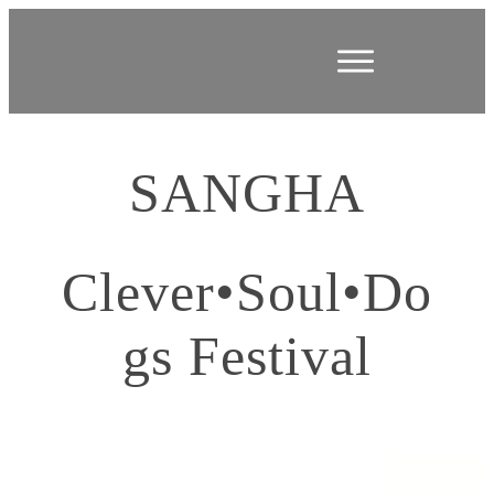
START
MODULE
SANGHA
RESSOURCEN
MEIN PROFIL
Clever•Soul•Do
ACADEMY
LOGOUT
gs Festival