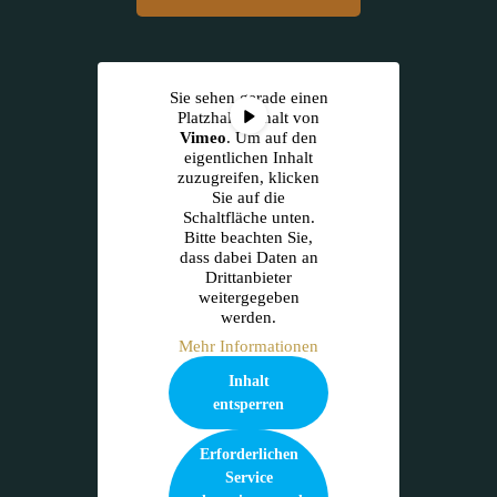
Sie sehen gerade einen
Platzhalterinhalt von
Vimeo
. Um auf den
eigentlichen Inhalt
zuzugreifen, klicken
Sie auf die
Schaltfläche unten.
Bitte beachten Sie,
dass dabei Daten an
Drittanbieter
weitergegeben
werden.
Mehr Informationen
Inhalt
entsperren
Erforderlichen
Service