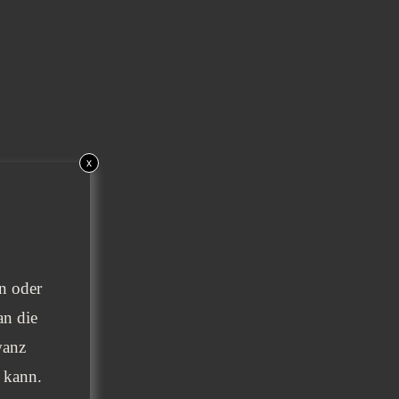
x
en oder
an die
wanz
 kann.