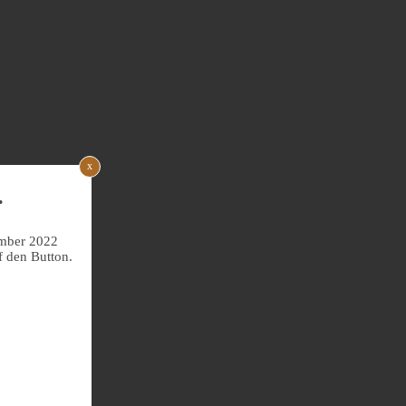
x
.
ember 2022
f den Button.